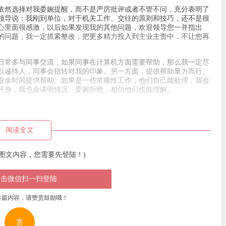
依然选择对我委婉提醒，而不是严厉批评或者不管不问，充分表明了
领导说：我刚到单位，对于机关工作、交往的原则和技巧，还不是很
心里面很感激，以后如果发现我的其他问题，欢迎领导您一并指出
的问题，我一定抓紧整改，把更多精力投入到主业主责中，不让您再
日常多与同事交流，如果同事在计算机方面需要帮助，那么我一定尽
以诚待人，同事会扭转对我的印象。另一方面，提供帮助量力而行。
业余时间提供帮助。如果是一些常规性工作，他们自己能处理，我会
开身，我也会讲明情况、委婉拒绝，相信他们也能理解。
阅读全文
图文内容，您需要先登陆！)
点击微信扫一扫登陆
本篇内容，请赞赏鼓励哦！
赏