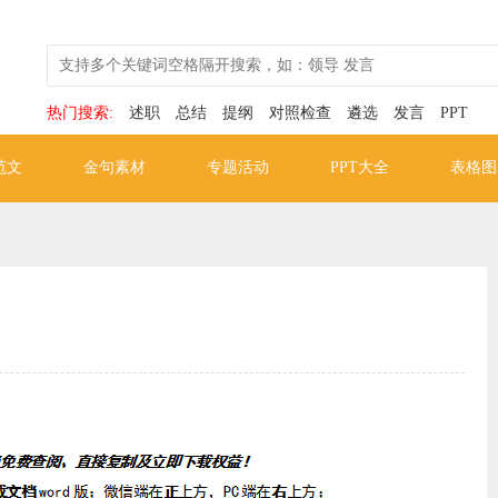
热门搜索:
述职
总结
提纲
对照检查
遴选
发言
PPT
范文
金句素材
专题活动
PPT大全
表格图