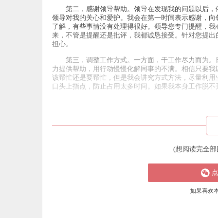
第二，感谢领导帮助。领导在发现我的问题以后，
领导对我的关心和爱护。我会在第一时间表示感谢，向
了解，有些事情没有处理得很好。领导您专门提醒，我
来，不管是提醒还是批评，我都诚恳接受。针对您提出
担心。
第三，调整工作方式。一方面，干工作尽力而为。
力提供帮助，用行动慢慢化解同事的不满。相信只要我
该帮忙还是要帮忙，但是我会讲究方式方法，尽量利用
口头上指点，防止占用太多时间。如果我本身工作脱不
(想阅读完全部
如果喜欢