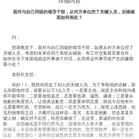
详细内容
面对与自己同级的领导干部，从对方单位挖了关键人员，后续碰
面如何相处？
问：
想请教您下，面对与自己同级的领导干部，如果从对方单位挖了
关键人员，考虑到未来在同个系统会碰面、有工作交集甚至要合作，
如何在当下体面地就这件事做个对话，从而将这件事导致产生的嫌隙
最小化？
老部长支招：
你好！1，既然你挖走了别人的关键人员，为了争取他的谅解，那
么你跟他对话，就要从以下3点入手：一是要主动，就是主动和他沟通
而不能等待；二是要放低姿态，态度要低调、诚恳、谦虚；三是要从
抱歉的角度切入，让他表达歉意；四是要表明态度，就说今后他有什
么需要帮忙的，尽管吩咐，自己一定尽力而为。2，按照上述思路，你
见到他寒暄之后，大概可以这样说：老兄，实在是抱歉，挖走某某关
键人物，确实对不起您，给您添麻烦了，在这里，真诚的向你道
歉……这也确实是不得已而为之，还请你大人有大量……在这里我向
你保证，今后你若有需要我们帮忙支持的，您尽管吱声，我一定全力
以赴，请您放心！这样你以诚恳的态度主动道歉，就充分表明了你的