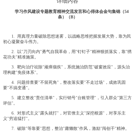
详细内容
学习作风建设专题教育精神交流发言和心得体会金句集锦（54
条）（B）
1. 用真理力量破除思想迷雾，以战略思维把握发展大势，靠为民
初心凝聚奋斗伟力。
2. 以"刀刃向内"勇气自我革命，用"钉钉子"精神狠抓落实，靠"绣
花功夫"精准施策。
3. 靶向治疗祛除"顽瘴痼疾"，系统施治防范"破窗效应"，源头治
理构建"免疫体系"。
4. 问题排查要"不留死角"，整改落实要"不走过场"，成效巩固
要"不搞变通"。
5. 建立整改"责任清单"，实行销号"台账管理"，引入群众"第三方
评估"。
6. 对形式主义"露头就打"，对官僚主义"深挖根源"，对享乐主
义"穷追猛打"。
7. 破除"等靠要"思想，整治"庸懒散"作风，激励"闯创干"精神。