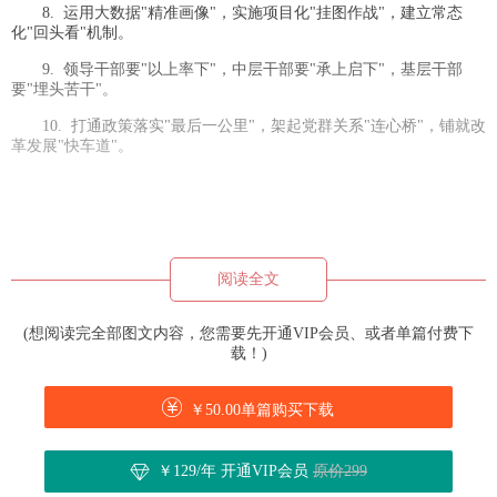
8. 运用大数据"精准画像"，实施项目化"挂图作战"，建立常态
化"回头看"机制。
9. 领导干部要"以上率下"，中层干部要"承上启下"，基层干部
要"埋头苦干"。
10. 打通政策落实"最后一公里"，架起党群关系"连心桥"，铺就改
革发展"快车道"。
阅读全文
(想阅读完全部图文内容，您需要先开通VIP会员、或者单篇付费下
载！)
￥50.00单篇购买下载
￥129/年 开通VIP会员
原价299