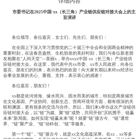
详细内容
市委书记在2025中国·xx（长三角）产业链供应链对接大会上的主
旨演讲
各位领导、各位嘉宾，女士们、先生们、朋友们：
在全国上下深入学习贯彻党的二十届三中全会和全国两会精神的
重要时刻，在这春意盎然、生机勃发的美好时刻，我们与各位新老朋
友相聚在“人间天堂”—美丽x，举办xxxx中国·xx（长三角）产业链供
应链对接大会。在这里，我代表中共xx市委、xx市人民政府，向各位
嘉宾、朋友们的到来，表示热烈的欢迎！向大家长期以来对xx经济社
会事业发展的关心、重视、支持，表示衷心的感谢！
各位嘉宾，朋友们！
xx都是依河傍海、缘水而兴、因水而美的城市，特别是两座城市
在文化基因、产业协同、创新生态、营商环境等方面，都有很深的关
联和渊源，更有很多的交流与合作。所以，我们来x举办这次产业链供
应链对接大会，以“链”为媒、聚“链”成势，共同开创“滨杭携手、链赢
未来”新局面。如何实现“链赢未来”呢？就要“链”接古今、“链”通世
界、“链”聚产业、“链”动科创、“链”享服务。
第一个“链”，“链”接古今，就是xx文化底蕴深厚。在xx，xx等多