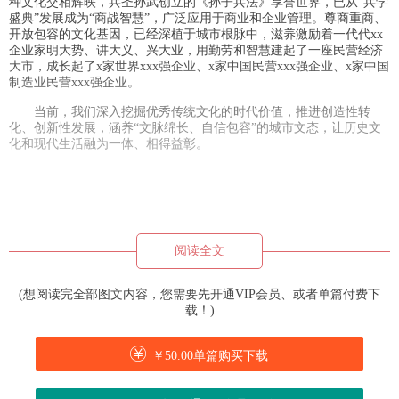
种文化交相辉映，兵圣孙武创立的《孙子兵法》享誉世界，已从“兵学
盛典”发展成为“商战智慧”，广泛应用于商业和企业管理。尊商重商、
开放包容的文化基因，已经深植于城市根脉中，滋养激励着一代代xx
企业家明大势、讲大义、兴大业，用勤劳和智慧建起了一座民营经济
大市，成长起了x家世界xxx强企业、x家中国民营xxx强企业、x家中国
制造业民营xxx强企业。
当前，我们深入挖掘优秀传统文化的时代价值，推进创造性转
化、创新性发展，涵养“文脉绵长、自信包容”的城市文态，让历史文
化和现代生活融为一体、相得益彰。
阅读全文
(想阅读完全部图文内容，您需要先开通VIP会员、或者单篇付费下
载！)
￥50.00单篇购买下载