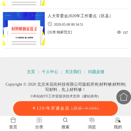
人大常委会2020年工作要点（区县）
2020-05-08 00:34:51
[分类:独家范文]
197
主页
|
个人中心
|
关注我们
|
问题反馈
Copyright © 2020 北京米花街科技有限公司版权所有|材料够|材料狗|
写材料，先上材料够！

©本站由
YE工作室
提供技术支持（建站咨询）
￥129/年开通会员
(原价:￥299)
0.102130s
首页
分类
搜索
消息
我的