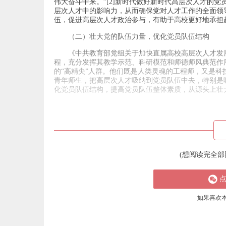
伟大奋斗中来。”[2]新时代做好新时代高层次人才的
层次人才中的影响力，从而确保党对人才工作的全面领
伍，促进高层次人才政治参与，有助于高校更好地承担
（二）壮大党的队伍力量，优化党员队伍结构
《中共教育部党组关于加快直属高校高层次人才发
程，充分发挥其教学示范、科研模范和师德师风典范作用
的“高精尖”人群。他们既是人类灵魂的工程师，又是
青年师生，把高层次人才吸纳到党员队伍中去，特别是
化党员队伍结构，提高党员队伍整体素质，从源头上壮
(想阅读完全部
如果喜欢