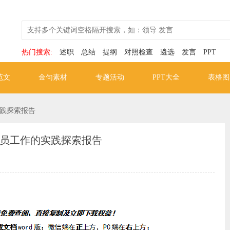
热门搜索:
述职
总结
提纲
对照检查
遴选
发言
PPT
范文
金句素材
专题活动
PPT大全
表格图
践探索报告
员工作的实践探索报告