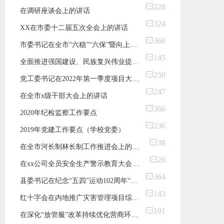
228
在调研座谈会上的讲话
324
XX在市委十二届五次全会上的讲话
360
​市委书记在全市“六稳”“六保”暨向上争取工作会议上的讲话
145
全面推进强国建设、民族复兴伟业提供坚强纪律保障
250
​党工委书记在2022年第一季度项目大会战“xx”八大行动总结大会上的讲话（经开区）
247
在全市x级干部大会上的讲话
366
2020年纪检监察工作要点
236
2019年党建工作要点（学校党委）
38
在全市河长制林长制工作推进会上的讲话
26
在xx公司全员安全生产警示教育大会上的讲话（集团公司）
364
县委书记在纪念“五四”运动102周年“迎建党百年展青春担当”乡村振兴好青年表彰活动上的讲话
143
红十字会在内地推广灾害管理项目综述（范文）
101
在深化“放管服”改革持续优化营商环境电视电话会上的讲话