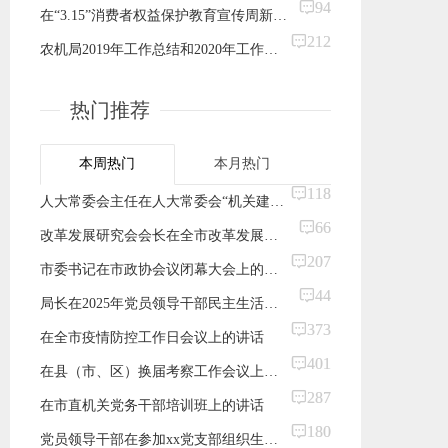
94
在“3.15”消费者权益保护教育宣传周新闻通气会上的讲话
212
农机局2019年工作总结和2020年工作要点（市级）
热门推荐
本周热门
本月热门
118
人大常委会主任在人大常委会“机关建设年”部署会上的讲话
66
改革发展研究会会长在全市改革发展研究会换届大会上的讲话
207
​市委书记在市政协会议闭幕大会上的讲话
44
局长在2025年党员领导干部民主生活会上的总结讲话
373
在全市疫情防控工作日会议上的讲话
401
在县（市、区）换届考察工作会议上的讲话
287
在市直机关党务干部培训班上的讲话
180
党员领导干部在参加xx党支部组织生活会2024年专题民主生活会上的点评讲话