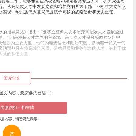
党员发展工作，能够使党在高校团结和凝聚各类专业人才，扩大党在高
导。从高层次人才中发展党员和培养党的各级干部，不断壮大党的队
起实现中华民族伟大复兴伟业赋予高校的战略使命和历史重任。
展的指导意见》指出：“要将立德树人要求贯穿高层次人才发展全过
。”[3]高校是人才培养的主阵地，高层次人才是高校教师队伍中
科技创新的主要力量，他们的理想信念和政治态度，影响着一代又一代
吸纳那些具有较高综合素质、道德品质和业务能力的人才，有利于优
大党的队伍力量。
阅读全文
图文内容，您需要先登陆！)
点击微信扫一扫登陆
本篇内容，请赞赏鼓励哦！
赏