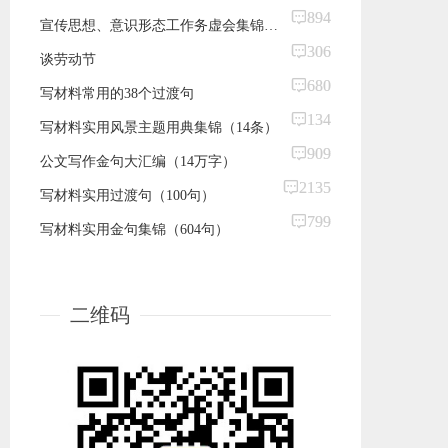
894
宣传思想、意识形态工作务虚会集锦（17组）
306
谈劳动节
680
写材料常用的38个过渡句
134
写材料实用风景主题用典集锦（14条）
909
公文写作金句大汇编（14万字）
2135
​写材料实用过渡句（100句）
799
写材料实用金句集锦（604句）
二维码