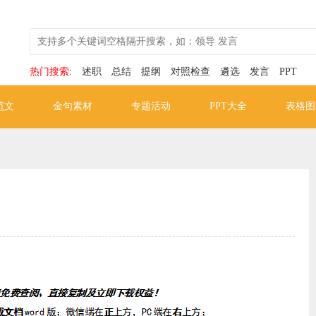
热门搜索:
述职
总结
提纲
对照检查
遴选
发言
PPT
范文
金句素材
专题活动
PPT大全
表格图