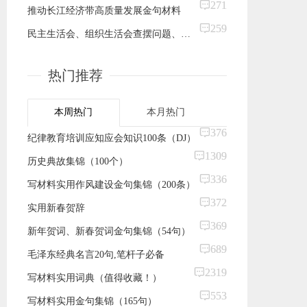
271
推动长江经济带高质量发展金句材料
259
民主生活会、组织生活会查摆问题、批评和自我批评意见汇总集锦（86条）
热门推荐
本周热门
本月热门
376
纪律教育培训应知应会知识100条（DJ）
1309
历史典故集锦（100个）
336
写材料实用作风建设金句集锦（200条）
372
实用新春贺辞
369
新年贺词、新春贺词金句集锦（54句）
689
毛泽东经典名言20句,笔杆子必备
2319
​写材料实用词典（值得收藏！）
553
写材料实用金句集锦（165句）