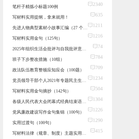
2340
笔杆子精炼小标题100例
635
写材料实用提纲，拿来就用！
1211
先进人物典型素材小故事汇编（27 个）（各类讲话和党课适用）
1216
写材料实用金句（125句）
74
2025年组织生活会批评与自我批评意见集锦（132条）
784
班子下步整改措施（10组）
709
政法队伍教育整顿应知应会（100题）
1234
党员领导干部个人2021年专题民主生活会对照检查材料第一方面（在对照深刻感悟“两个确立”方面）素材集锦（8组）
504
写材料实用金句摘抄（142句）
1304
各级人民代表大会闭幕式经典结束语集锦（39句）
1226
​党风廉政建设写作金句集锦（100句）
1290
实用过渡句（100句）
415
写材料法律（规章、制度）主题实用古语集锦（10条）