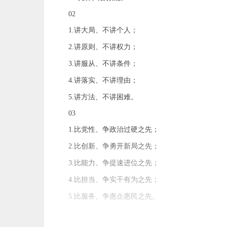
02
1.讲大局、不讲个人；
2.讲原则、不讲权力；
3.讲服从、不讲条件；
4.讲落实、不讲理由；
5.讲方法、不讲困难。
03
1.比党性、争政治过硬之先；
2.比创新、争勇开新局之先；
3.比能力、争提速进位之先；
4.比担当、争实干有为之先；
5.比服务、争惠企惠民之先。