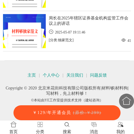
局长在2025年辖区证券基金机构监管工作会
议上的讲话
2025-05-07 19:11:46
[分类:独家范文]
41
主页
|
个人中心
|
关注我们
|
问题反馈
Copyright © 2020 北京米花街科技有限公司版权所有|材料够|材料狗|
写材料，先上材料够！

©本站由
YE工作室
提供技术支持（建站咨询）
￥129/年开通会员
(原价:￥299)
0.104732s
首页
分类
搜索
消息
我的