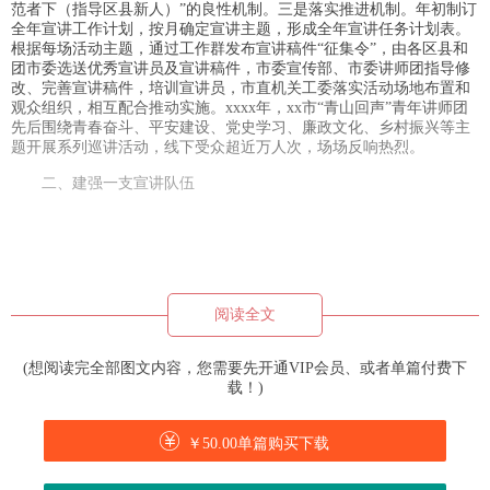
范者下（指导区县新人）”的良性机制。三是落实推进机制。年初制订
全年宣讲工作计划，按月确定宣讲主题，形成全年宣讲任务计划表。
根据每场活动主题，通过工作群发布宣讲稿件“征集令”，由各区县和
团市委选送优秀宣讲员及宣讲稿件，市委宣传部、市委讲师团指导修
改、完善宣讲稿件，培训宣讲员，市直机关工委落实活动场地布置和
观众组织，相互配合推动实施。xxxx年，xx市“青山回声”青年讲师团
先后围绕青春奋斗、平安建设、党史学习、廉政文化、乡村振兴等主
题开展系列巡讲活动，线下受众超近万人次，场场反响热烈。
二、建强一支宣讲队伍
阅读全文
(想阅读完全部图文内容，您需要先开通VIP会员、或者单篇付费下
载！)
￥50.00单篇购买下载