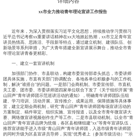
详细内容
xx市全力推动青年理论宣讲工作报告
近年来，为深入贯彻落实习近平文化思想，持续推动学习贯彻习
近平总书记考察xx重要讲话精神在xx大地掀起热潮，xx市立足青年宣
讲员热情高、思路活、手段新等特点，通过建立机制、建强队伍、创
新场景等系列举措，为广大青年搭建全新宣讲展示舞台，推动全市青
年理论宣讲青春更精彩。
一、建立一套宣讲机制
加强部门协作、市县联动，构建市委宣传部牵头抓总，市委讲师
团具体实施，市直有关部门协调配合、各地各单位积极参与的工作机
制，解决“谁搭台”的问题。一是部门会商机制。市委宣传部、市直机
关工委、团市委、市委讲师团四家单位联合下发了《关于组织开展“青
山回声”青年讲师团示范巡讲活动的通知》，明确青年讲师团队伍组
建、学习培训、活动开展、宣传推介、成果运用、保障措施等具体事
宜，建立定期会商机制，研究“青山回声”青年讲师团每场宣讲活动的
方案制定、稿件审定、组织实施、宣传报道，以及全市青年微宣讲大
赛、网络微宣讲视频创作生产等工作。二是市县联动机制。以全市“青
山回声”青年宣讲品牌为统领，各区县相继组建“xx”等青年宣讲队伍，
推荐宣讲能手进入市级“青山回声”青年讲师团，入选市级青年讲师团
的同时升级为区县宣讲员导师，实现“优秀者上（参加市级活动）”“示