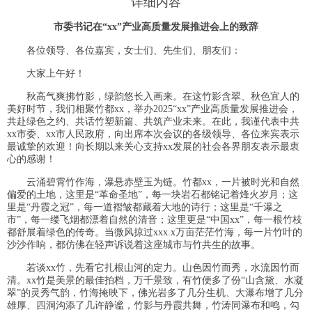
详细内容
市委书记在“xx”产业高质量发展推进会上的致辞
各位领导、各位嘉宾，女士们、先生们、朋友们：
大家上午好！
秋高气爽拂竹影，绿韵悠长入画来。在这竹影含翠、秋色宜人的
美好时节，我们相聚竹都xx，举办2025“xx”产业高质量发展推进会，
共赴绿色之约、共话竹塑新篇、共筑产业未来。在此，我谨代表中共
xx市委、xx市人民政府，向出席本次会议的各级领导、各位来宾表示
最诚挚的欢迎！向长期以来关心支持xx发展的社会各界朋友表示最衷
心的感谢！
云涌碧霄竹作海，瀑悬赤壁玉为链。竹都xx，一片被时光和自然
偏爱的土地，这里是“革命圣地”，每一块岩石都铭记着烽火岁月；这
里是“丹霞之冠”，每一道褶皱都藏着大地的诗行；这里是“千瀑之
市”，每一缕飞烟都漂着自然的清音；这里更是“中国xx”，每一根竹枝
都舒展着绿色的传奇。当微风掠过xxx.x万亩茫茫竹海，每一片竹叶的
沙沙作响，都仿佛在轻声诉说着这座城市与竹共生的故事。
若谈xx竹，先看它扎根山河的定力。山色因竹而秀，水流因竹而
清。xx竹是美景的最佳拍档，万千景致，有竹便多了份“山含黛、水凝
翠”的灵秀气韵，竹海掩映下，佛光岩多了几分生机、大瀑布增了几分
雄厚、四洞沟添了几许静谧，竹影与丹霞共舞，竹涛同瀑布和鸣，勾