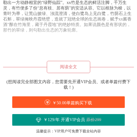
勒出一方动静相宜的“绿野仙踪”。xx竹是生态的鲜活注脚，千万生
灵，有竹便多了份“息有枝、居有荫”的安适从容。它以根脉为梭，以
青叶为帚，让荒山披绿、浊流澄清，使白鹭岛上见白鹭，竹荫石上生
石斛，翠绿掩映丹霞绝壁，造就了冠绝全球的生态画卷，赋予xx酱香
酒“酿在竹海里，藏于丹霞地”的绝妙特质。如果说颜色是有形状的，
那竹的翠绿，则勾勒出生态的万象轮廓。
阅读全文
(想阅读完全部图文内容，您需要先开通VIP会员、或者单篇付费下
载！)
￥50.00单篇购买下载
￥129/年 开通VIP会员
原价299
温馨提示：VIP用户可免费下载全站内容