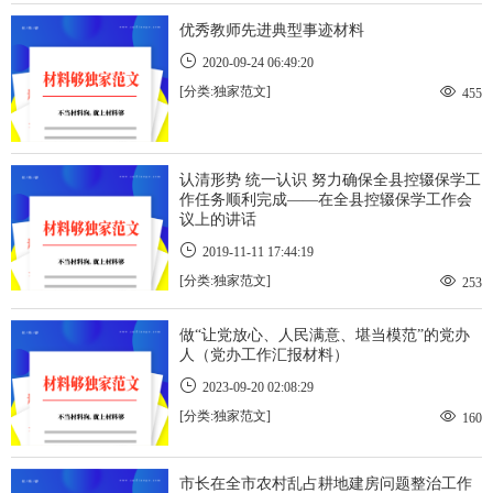
优秀教师先进典型事迹材料
2020-09-24 06:49:20
[分类:独家范文]
455
认清形势 统一认识 努力确保全县控辍保学工
作任务顺利完成——在全县控辍保学工作会
议上的讲话
2019-11-11 17:44:19
[分类:独家范文]
253
做“让党放心、人民满意、堪当模范”的党办
人（党办工作汇报材料）
2023-09-20 02:08:29
[分类:独家范文]
160
市长在全市农村乱占耕地建房问题整治工作