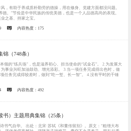
作风，有助于养成质朴勤劳的德操，用在修身、党建方面都没问题。
养德。”节俭是中华民族的传统美德，也是一个人品德高尚的表现。
兴业之基、持家之宝。
9
内容热度：175
锦（748条）
本领的“练兵场”，也是滋养初心、担当使命的“试金石”。 2.为发展大
为事业兴旺加油鼓劲、增光添彩。 3.当一项任务完成得出色时，做
一项任务完成得较差时，做到“吃一堑、长一智”。 4.没有平时的千锤
4
内容热度：492
读书）主题用典集锦（25条）
有诗书气自华。 出处：北宋·苏轼《和董传留别》。原文：“粗缯大布