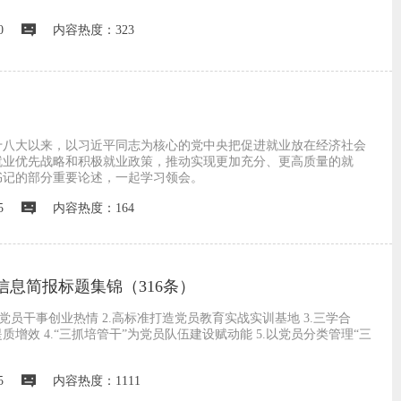
0
内容热度：323
十八大以来，以习近平同志为核心的党中央把促进就业放在经济社会
就业优先战略和积极就业政策，推动实现更加充分、更高质量的就
书记的部分重要论述，一起学习领会。
5
内容热度：164
息简报标题集锦（316条）
村党员干事创业热情 2.高标准打造党员教育实战实训基地 3.三学合
增效 4.“三抓培管干”为党员队伍建设赋动能 5.以党员分类管理“三
5
内容热度：1111