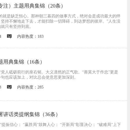
专注）主题用典集锦（20条）
讳的就是缺乏恒心。那种朝三暮四的做事方式，绝对会是成功最大的绊
，坚持不懈地走下去，才能扫除一切障碍，到达梦想的彼岸。”人生没
的就只有坚持到底。
4
内容热度：183
题用典集锦（16条）
党人砥砺前行的座右铭、大义凛然的正气歌。“善莫大于作忠”更是
一句也应该加上，对比总会使意思更加深刻。
8
内容热度：285
署讲话类提纲集锦（36条）
”提振信心； “赢胜局”鼓舞人心； “开新局”彰显决心； “破难局”上下