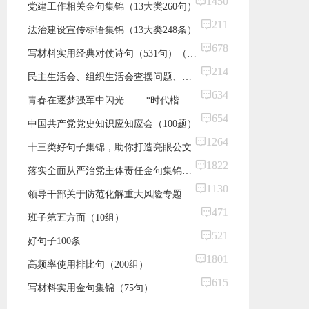
1450
党建工作相关金句集锦（13大类260句）
211
法治建设宣传标语集锦（13大类248条）
678
写材料实用经典对仗诗句（531句）（杜甫篇）
214
民主生活会、组织生活会查摆问题、批评和自我批评意见汇总集锦（89条）
634
青春在逐梦强军中闪光 ——​“时代楷模”王锐先进事迹报告会材料
654
中国共产党党史知识应知应会（100题）
1264
十三类好句子集锦，助你打造亮眼公文
1822
落实全面从严治党主体责任金句集锦（55句）
1130
领导干部关于防范化解重大风险专题研讨讲话要点摘编（50句）
471
班子第五方面（10组）
521
好句子100条
1801
​高频率使用排比句（200组）
615
写材料实用金句集锦（75句）