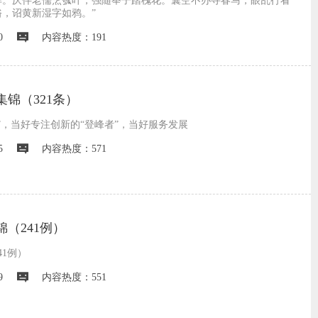
华。厌伴老儒烹瓠叶，强随举子踏槐花。囊空不办寻春马，眼乱行看
，诏黄新湿字如鸦。”
0
内容热度：191
锦（321条）
”，当好专注创新的“登峰者”，当好服务发展
5
内容热度：571
（241例）
1例）
9
内容热度：551