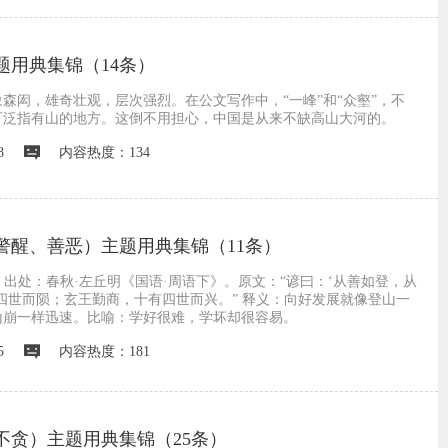
题用典集锦（14条）
森闳，雄奇壮观，层次强烈。在公文写作中，“一峰”和“众壑”，不
可泛指有山的地方。这倒不用担心，中国是从来不缺高山大河的。
8
内容热度：134
警醒、善恶）主题用典集锦（11条）
。 出处：春秋·左丘明《国语·周语下》。原文：“谚曰：‘从善如登，从
四世而陨；玄王勤商，十有四世而兴。” 释义：向好发展就像登山一
山崩一样迅速。比喻：学好很难，学坏却很容易。
5
内容热度：181
不贪）主题用典集锦（25条）