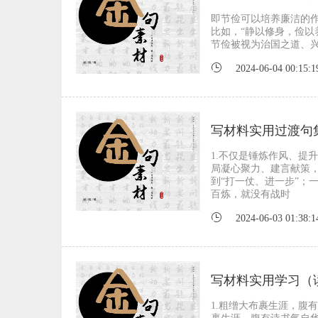
即节俭可以培养廉洁的
比如，“静以修身，俭以
节俭被视为治国之道、
2024-06-04 00:15:1
写材料实用过渡句集
1.不仅是锤炼作风、提升
局凝心聚力、建言献策，
到“打一仗、进一步”；
百炼，就没有战时
2024-06-03 01:38:1
写材料实用学习（
1.粗缯大布裹生涯，腹