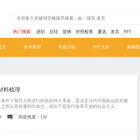
热门搜索:
述职
总结
提纲
对照检查
遴选
发言
PPT
范文
金句素材
专题活动
PPT大全
表格图
材料梳理
史条件下领导人民进行的新的伟大革命，是决定当代中国命运的关键
义之所以具有蓬勃生命力，就在于是实行改革开放的社会主义。
3
内容热度：150