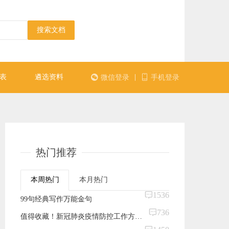
搜索文档
表
遴选资料
|
微信登录
手机登录
热门推荐
本周热门
本月热门
1536
99句经典写作万能金句
736
值得收藏！新冠肺炎疫情防控工作方案及信息简报提纲汇编（84组362句）